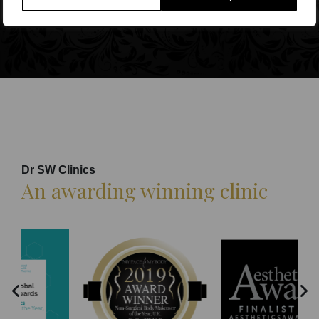
PM Shoulder Pain
Dr SW Clinics
An awarding winning clinic