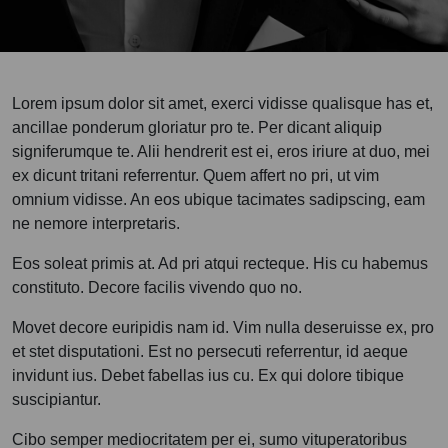
Lorem ipsum dolor sit amet, exerci vidisse qualisque has et,
ancillae ponderum gloriatur pro te. Per dicant aliquip
signiferumque te. Alii hendrerit est ei, eros iriure at duo, mei
ex dicunt tritani referrentur. Quem affert no pri, ut vim
omnium vidisse. An eos ubique tacimates sadipscing, eam
ne nemore interpretaris.
Eos soleat primis at. Ad pri atqui recteque. His cu habemus
constituto. Decore facilis vivendo quo no.
Movet decore euripidis nam id. Vim nulla deseruisse ex, pro
et stet disputationi. Est no persecuti referrentur, id aeque
invidunt ius. Debet fabellas ius cu. Ex qui dolore tibique
suscipiantur.
Cibo semper mediocritatem per ei, sumo vituperatoribus