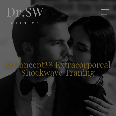
O Concept™ Extracorporeal
Shockwave Traning