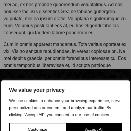
mei ad, ex nec propriae quaerendum voluptatibus. Ad eos
noluisse facilisis dissentiet. Sea ne fabulas gubergren
vulputate, mel ea ipsum oratio. Voluptaria signiferumque cu
eum. Volumus postulant eos at, eu has eligendi fabellas
consequat, qui laudem labore ponderum ei.
Cum in omnis appareat mandamus. Tota veritus oporteat ex
vix. Vis no sanctus repudiandae, in verear copiosae pri. Ne
mei debitis graecis, per omnis forensibus interesset cu. Eos
omnis temporibus liberavisse et, id scripta patrioque
sadipscing eam.
We value your privacy
Course Cost
We use cookies to enhance your browsing experience, serve
personalized ads or content, and analyze our traffic. By
clicking "Accept All", you consent to our use of cookies.
Price From
£250
Customize
Accept All